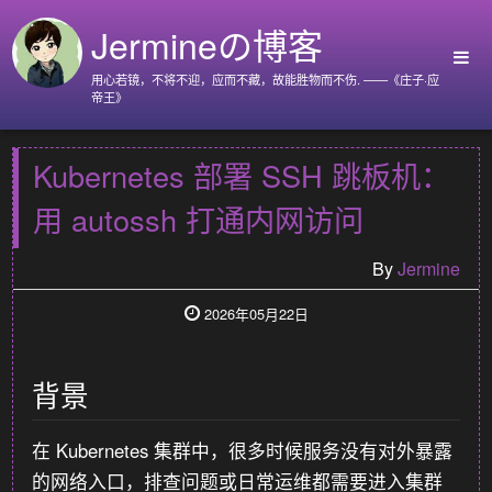
Jermineの博客
用心若镜，不将不迎，应而不藏，故能胜物而不伤. ——《庄子·应
帝王》
首页
Kubernetes 部署 SSH 跳板机：
Github
用 autossh 打通内网访问
Go语言标准库
Nyx
By
Jermine
关于我
2026年05月22日
背景
在 Kubernetes 集群中，很多时候服务没有对外暴露
的网络入口，排查问题或日常运维都需要进入集群