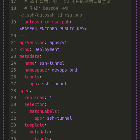
17
# SSH 公钥，用于 xu 用户的密钥认证登录
18
# 生成: base64 -w0 
~/.ssh/autossh_id_rsa.pub
19
autossh_id_rsa.pub
: 
<BASE64_ENCODED_PUBLIC_KEY>
20
21
apiVersion
: 
apps/v1
22
kind
: 
Deployment
23
metadata
24
name
: 
ssh-tunnel
25
namespace
: 
devops-prd
26
labels
27
app
: 
ssh-tunnel
28
spec
29
replicas
: 
1
30
selector
31
matchLabels
32
app
: 
ssh-tunnel
33
template
34
metadata
35
labels