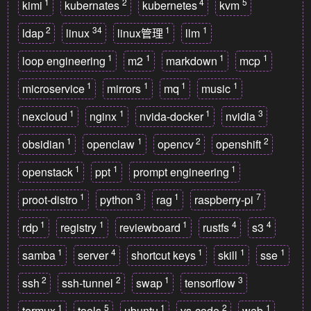
1
2
4
5
kimi
kubernates
kubernetes
kvm
2
34
1
1
ldap
linux
linux管理
llm
1
1
1
1
loop engineering
m2
markdown
mcp
1
1
1
1
microservice
mirrors
mq
music
1
1
1
3
nexcloud
nginx
nvida-docker
nvidia
1
1
2
2
obsidian
openclaw
opencv
openshift
1
1
1
openstack
ppt
prompt engineering
1
3
1
7
proot-distro
python
rag
raspberry-pi
1
1
1
4
4
rdp
registry
reviewboard
rustfs
s3
1
4
1
1
1
samba
server
shortcut keys
skill
sse
2
2
1
3
ssh
ssh-tunnel
swap
tensorflow
1
5
1
2
1
termux
tools
ubuntu
vs-code
web