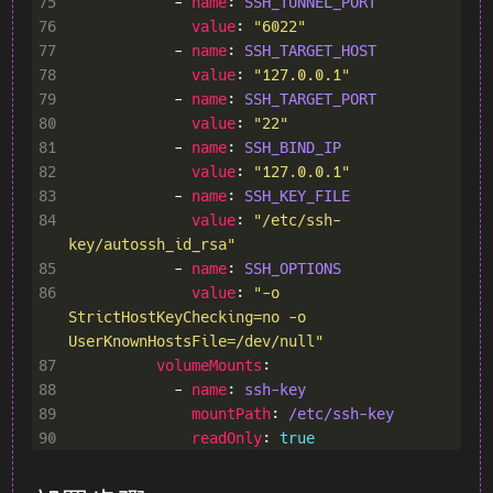
75
            - 
name
: 
SSH_TUNNEL_PORT
76
value
: 
"6022"
77
            - 
name
: 
SSH_TARGET_HOST
78
value
: 
"127.0.0.1"
79
            - 
name
: 
SSH_TARGET_PORT
80
value
: 
"22"
81
            - 
name
: 
SSH_BIND_IP
82
value
: 
"127.0.0.1"
83
            - 
name
: 
SSH_KEY_FILE
84
value
: 
"/etc/ssh-
key/autossh_id_rsa"
85
            - 
name
: 
SSH_OPTIONS
86
value
: 
"-o 
StrictHostKeyChecking=no -o 
UserKnownHostsFile=/dev/null"
87
volumeMounts
88
            - 
name
: 
ssh-key
89
mountPath
: 
/etc/ssh-key
90
readOnly
: 
true