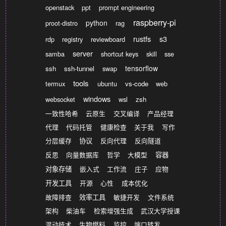
openstack
ppt
prompt engineering
raspberry-pi
python
proot-distro
rag
rustfs
s3
rdp
registry
reviewboard
server
samba
shortcut keys
skill
sse
tensorflow
ssh
ssh-tunnel
swap
tools
termux
ubuntu
vs-code
web
windows
websocket
wsl
zsh
一致性哈希
云原生
交叉编译
产品经理
代理
代码托管
健康检查
关于我
写作
分层缓存
协议
反向代理
反向隧道
反思
向量数据库
哲学
大模型
容器
对象存储
嵌入式
工作流
庄子
应物
开发工具
开源
心性
成本优化
故障排查
效率工具
敏捷开发
文件系统
架构
柴油车
检索增强生成
武汉大学授课
混动技术
生物燃料
监控
端口转发