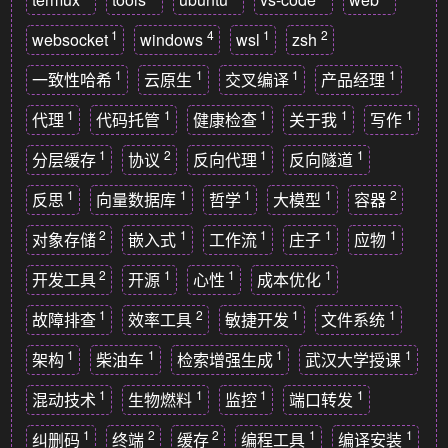
1
4
1
2
websocket
windows
wsl
zsh
1
1
1
1
一致性哈希
云原生
交叉编译
产品经理
1
1
1
1
1
代理
代码托管
健康检查
关于我
写作
1
2
1
1
分层缓存
协议
反向代理
反向隧道
1
1
1
1
2
反思
向量数据库
哲学
大模型
容器
2
1
1
1
1
对象存储
嵌入式
工作流
庄子
应物
2
1
1
1
开发工具
开源
心性
成本优化
1
2
1
1
故障排查
效率工具
敏捷开发
文件系统
1
1
1
1
架构
柴油车
检索增强生成
武汉大学授课
1
1
1
1
混动技术
生物燃料
监控
端口转发
1
2
2
1
1
纠删码
终端
缓存
编程工具
编译安装