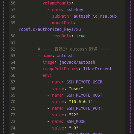
56
volumeMounts
57
            - 
name
: 
ssh-key
58
subPath
: 
autossh_id_rsa.pub
59
mountPath
: 
/conf.d/authorized_keys/xu
60
readOnly
: 
true
61
62
# ---- 容器2: autossh 隧道 ----
63
        - 
name
: 
autossh
64
image
: 
jnovack/autossh
65
imagePullPolicy
: 
IfNotPresent
66
env
67
            - 
name
: 
SSH_REMOTE_USER
68
value
: 
"user"
69
            - 
name
: 
SSH_REMOTE_HOST
70
value
: 
"10.0.0.1"
71
            - 
name
: 
SSH_REMOTE_PORT
72
value
: 
"22"
73
            - 
name
: 
SSH_MODE
74
value
: 
"-R"