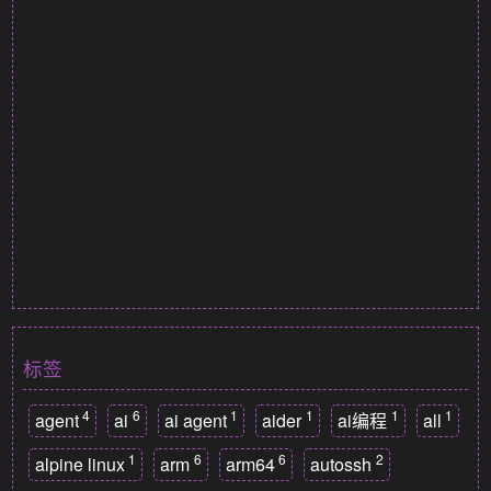
标签
4
6
1
1
1
1
agent
ai
ai agent
aider
ai编程
all
1
6
6
2
alpine linux
arm
arm64
autossh