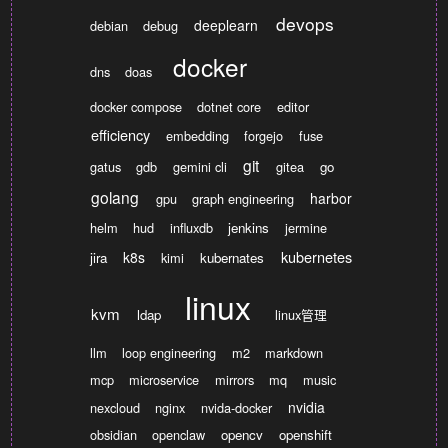
devops
deeplearn
debian
debug
docker
dns
doas
docker compose
dotnet core
editor
efficiency
embedding
forgejo
fuse
git
gatus
gdb
gemini cli
gitea
go
golang
harbor
gpu
graph engineering
helm
hud
influxdb
jenkins
jermine
kubernetes
k8s
jira
kimi
kubernates
linux
kvm
ldap
linux管理
llm
loop engineering
m2
markdown
mcp
microservice
mirrors
mq
music
nvidia
nexcloud
nginx
nvida-docker
obsidian
openclaw
opencv
openshift