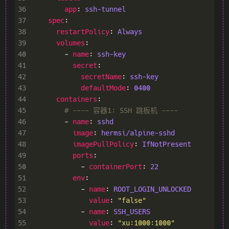
36
app
: 
ssh-tunnel
37
spec
38
restartPolicy
: 
Always
39
volumes
40
        - 
name
: 
ssh-key
41
secret
42
secretName
: 
ssh-key
43
defaultMode
: 
0400
44
containers
45
# ---- 容器1: SSH 跳板机 ----
46
        - 
name
: 
sshd
47
image
: 
hermsi/alpine-sshd
48
imagePullPolicy
: 
IfNotPresent
49
ports
50
            - 
containerPort
: 
22
51
env
52
            - 
name
: 
ROOT_LOGIN_UNLOCKED
53
value
: 
"false"
54
            - 
name
: 
SSH_USERS
55
value
: 
"xu:1000:1000"