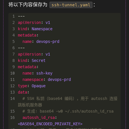
将以下内容保存为
：
ssh-tunnel.yaml
 1
 2
apiVersion
: 
v1
 3
kind
: 
Namespace
 4
metadata
 5
name
: 
devops-prd
 6
 7
apiVersion
: 
v1
 8
kind
: 
Secret
 9
metadata
10
name
: 
ssh-key
11
namespace
: 
devops-prd
12
type
: 
Opaque
13
data
14
# SSH 私钥（base64 编码），用于 autossh 连接
跳板机服务器
15
# 生成: base64 -w0 ~/.ssh/autossh_id_rsa
16
autossh_id_rsa
: 
<BASE64_ENCODED_PRIVATE_KEY>