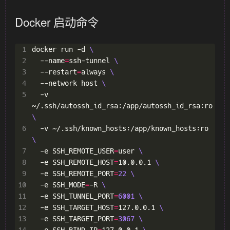
Docker 启动命令
 1
docker run -d 
 2
  --name
=
ssh-tunnel 
 3
  --restart
=
always 
 4
  --network host 
 5
  -v 
~/.ssh/autossh_id_rsa:/app/autossh_id_rsa:ro 
 6
  -v ~/.ssh/known_hosts:/app/known_hosts:ro 
 7
  -e SSH_REMOTE_USER
=
user 
 8
  -e SSH_REMOTE_HOST
=
10.0.0.1 
 9
  -e SSH_REMOTE_PORT
=
22
10
  -e SSH_MODE
=
-R 
11
  -e SSH_TUNNEL_PORT
=
6001
12
  -e SSH_TARGET_HOST
=
127.0.0.1 
13
  -e SSH_TARGET_PORT
=
3067
14
  -e SSH_BIND_IP
=
127.0.0.1 