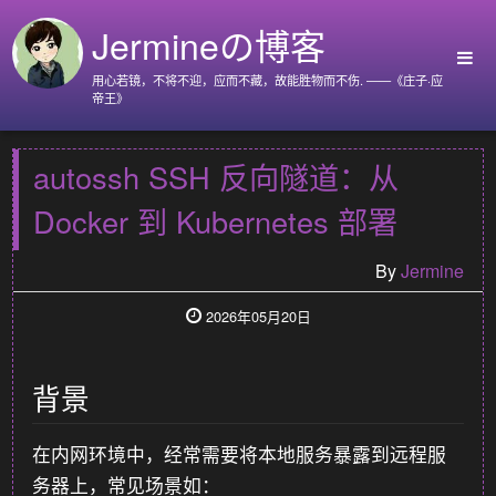
Jermineの博客
用心若镜，不将不迎，应而不藏，故能胜物而不伤. ——《庄子·应
帝王》
首页
autossh SSH 反向隧道：从
Github
Docker 到 Kubernetes 部署
Go语言标准库
Nyx
By
Jermine
关于我
2026年05月20日
背景
在内网环境中，经常需要将本地服务暴露到远程服
务器上，常见场景如：