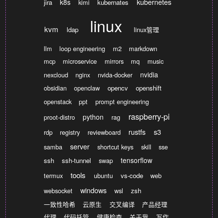
kubernetes
k8s
jira
kimi
kubernates
linux
kvm
ldap
linux管理
llm
loop engineering
m2
markdown
mcp
microservice
mirrors
mq
music
nvidia
nexcloud
nginx
nvida-docker
obsidian
openclaw
opencv
openshift
openstack
ppt
prompt engineering
raspberry-pi
python
proot-distro
rag
rustfs
s3
rdp
registry
reviewboard
server
samba
shortcut keys
skill
sse
tensorflow
ssh
ssh-tunnel
swap
tools
termux
ubuntu
vs-code
web
windows
websocket
wsl
zsh
一致性哈希
云原生
交叉编译
产品经理
代理
代码托管
健康检查
关于我
写作