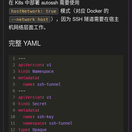
在 K8s 中部署 autossh 需要使用
模式（对应 Docker 的
hostNetwork: true
），因为 SSH 隧道需要在宿主
--network host
机网络层面工作。
完整 YAML
 1
 2
apiVersion
: 
v1
 3
kind
: 
Namespace
 4
metadata
 5
name
: 
ssh-tunnel
 6
 7
apiVersion
: 
v1
 8
kind
: 
Secret
 9
metadata
10
name
: 
ssh-key
11
namespace
: 
ssh-tunnel
12
type
: 
Opaque