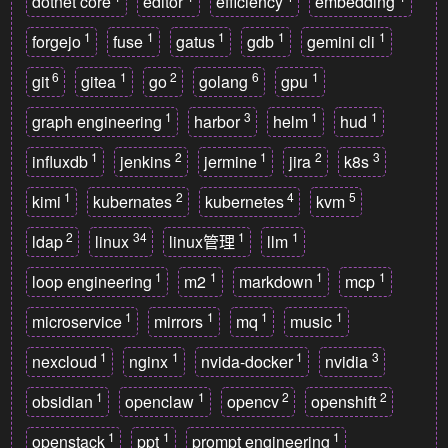
dotnet core
editor
efficiency
embedding
1
1
1
1
1
forgejo
fuse
gatus
gdb
gemini cli
6
1
2
6
1
git
gitea
go
golang
gpu
1
3
1
1
graph engineering
harbor
helm
hud
1
2
1
2
3
influxdb
jenkins
jermine
jira
k8s
1
2
4
5
kimi
kubernates
kubernetes
kvm
2
34
1
1
ldap
linux
linux管理
llm
1
1
1
1
loop engineering
m2
markdown
mcp
1
1
1
1
microservice
mirrors
mq
music
1
1
1
3
nexcloud
nginx
nvida-docker
nvidia
1
1
2
2
obsidian
openclaw
opencv
openshift
1
1
1
openstack
ppt
prompt engineering