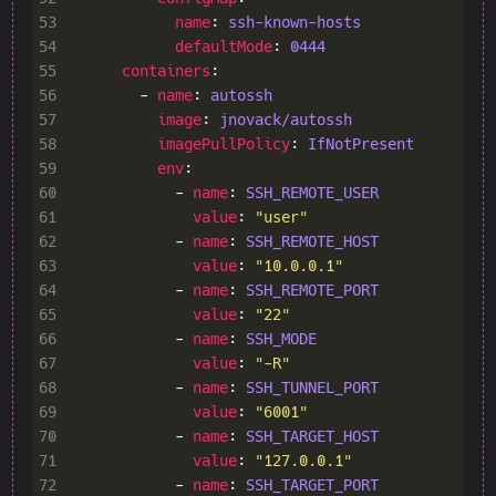
53
name
: 
ssh-known-hosts
54
defaultMode
: 
0444
55
containers
56
        - 
name
: 
autossh
57
image
: 
jnovack/autossh
58
imagePullPolicy
: 
IfNotPresent
59
env
60
            - 
name
: 
SSH_REMOTE_USER
61
value
: 
"user"
62
            - 
name
: 
SSH_REMOTE_HOST
63
value
: 
"10.0.0.1"
64
            - 
name
: 
SSH_REMOTE_PORT
65
value
: 
"22"
66
            - 
name
: 
SSH_MODE
67
value
: 
"-R"
68
            - 
name
: 
SSH_TUNNEL_PORT
69
value
: 
"6001"
70
            - 
name
: 
SSH_TARGET_HOST
71
value
: 
"127.0.0.1"
72
            - 
name
: 
SSH_TARGET_PORT