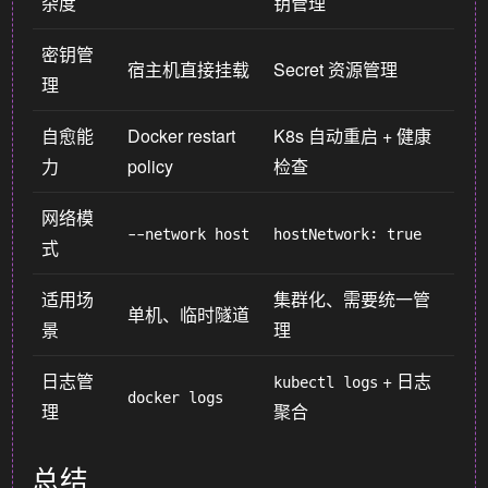
杂度
钥管理
密钥管
宿主机直接挂载
Secret 资源管理
理
自愈能
Docker restart
K8s 自动重启 + 健康
力
policy
检查
网络模
--network host
hostNetwork: true
式
适用场
集群化、需要统一管
单机、临时隧道
景
理
日志管
+ 日志
kubectl logs
docker logs
理
聚合
总结