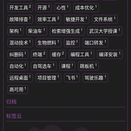
2
1
1
1
开发工具
开源
心性
成本优化
1
2
1
1
故障排查
效率工具
敏捷开发
文件系统
1
1
1
1
架构
柴油车
检索增强生成
武汉大学授课
1
1
1
1
混动技术
生物燃料
监控
端口转发
1
2
2
1
1
纠删码
终端
缓存
编程工具
编译安装
1
1
1
1
自动化
自驾选车
课程
跳板机
1
1
1
1
远程桌面
项目管理
飞书
驾驶乐趣
1
高可用
归档
标签云