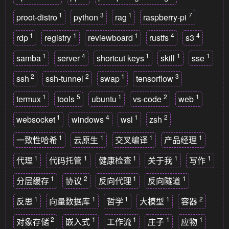
1
3
1
7
proot-distro
python
rag
raspberry-pi
1
1
1
4
4
rdp
registry
reviewboard
rustfs
s3
1
4
1
1
1
samba
server
shortcut keys
skill
sse
2
2
1
3
ssh
ssh-tunnel
swap
tensorflow
1
5
1
2
1
termux
tools
ubuntu
vs-code
web
1
4
1
2
websocket
windows
wsl
zsh
1
1
1
1
一致性哈希
云原生
交叉编译
产品经理
1
1
1
1
1
代理
代码托管
健康检查
关于我
写作
1
2
1
1
分层缓存
协议
反向代理
反向隧道
1
1
1
1
2
反思
向量数据库
哲学
大模型
容器
2
1
1
1
1
对象存储
嵌入式
工作流
庄子
应物