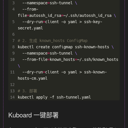
 3
  --namespace
=
ssh-tunnel 
 4
  --from-
file
=
autossh_id_rsa
=
~/.ssh/autossh_id_rsa 
 5
  --dry-run
=
client -o yaml > ssh-key-
 6
 7
# 2. 生成 known_hosts ConfigMap
 8
kubectl create configmap ssh-known-hosts 
 9
  --namespace
=
ssh-tunnel 
10
  --from-file
=
known_hosts
=
~/.ssh/known_hosts 
11
  --dry-run
=
client -o yaml > ssh-known-
12
13
# 3. 部署
14
Kuboard 一键部署