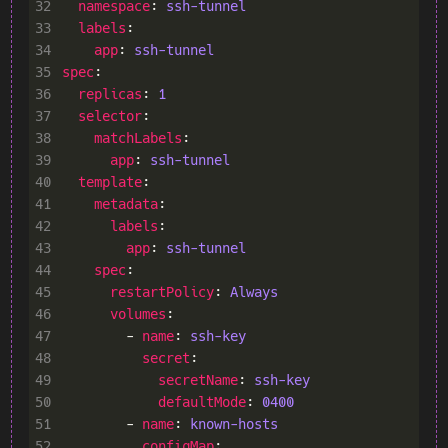
32
namespace
: 
ssh-tunnel
33
labels
34
app
: 
ssh-tunnel
35
spec
36
replicas
: 
1
37
selector
38
matchLabels
39
app
: 
ssh-tunnel
40
template
41
metadata
42
labels
43
app
: 
ssh-tunnel
44
spec
45
restartPolicy
: 
Always
46
volumes
47
        - 
name
: 
ssh-key
48
secret
49
secretName
: 
ssh-key
50
defaultMode
: 
0400
51
        - 
name
: 
known-hosts
52
configMap