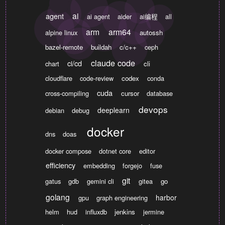
ai
agent
ai agent
aider
ai编程
all
arm
arm64
alpine linux
autossh
bazel-remote
buildah
c/c++
ceph
claude code
ci/cd
chart
cli
cloudflare
code-review
codex
conda
cuda
cross-compiling
cursor
database
devops
deeplearn
debian
debug
docker
dns
doas
docker compose
dotnet core
editor
efficiency
embedding
forgejo
fuse
git
gatus
gdb
gemini cli
gitea
go
golang
harbor
gpu
graph engineering
helm
hud
influxdb
jenkins
jermine