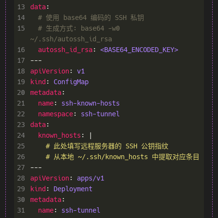
13
data
14
# 使用 base64 编码的 SSH 私钥
15
# 生成方式: base64 -w0 
~/.ssh/autossh_id_rsa
16
autossh_id_rsa
: 
<BASE64_ENCODED_KEY>
17
18
apiVersion
: 
v1
19
kind
: 
ConfigMap
20
metadata
21
name
: 
ssh-known-hosts
22
namespace
: 
ssh-tunnel
23
data
24
known_hosts
: |
25
26
    # 从本地 ~/.ssh/known_hosts 中提取对应条目
27
28
apiVersion
: 
apps/v1
29
kind
: 
Deployment
30
metadata
31
name
: 
ssh-tunnel