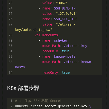
73
value
: 
"3067"
74
            - 
name
: 
SSH_BIND_IP
75
value
: 
"127.0.0.1"
76
            - 
name
: 
SSH_KEY_FILE
77
value
: 
"/etc/ssh-
key/autossh_id_rsa"
78
volumeMounts
79
            - 
name
: 
ssh-key
80
mountPath
: 
/etc/ssh-key
81
readOnly
: 
true
82
            - 
name
: 
known-hosts
83
mountPath
: 
/etc/ssh-known-
hosts
84
readOnly
: 
true
K8s 部署步骤
 1
# 1. 生成 SSH 私钥 Secret
 2
kubectl create secret generic ssh-key 