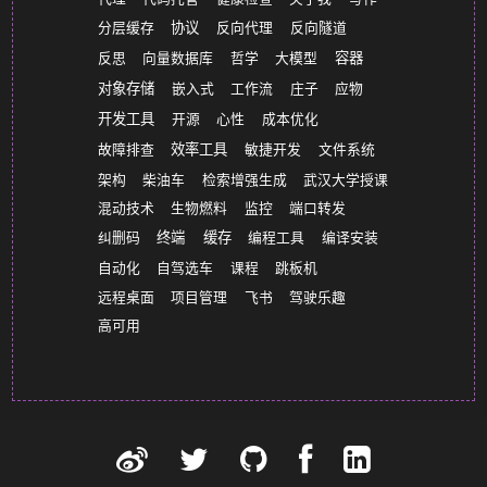
分层缓存
协议
反向代理
反向隧道
反思
向量数据库
哲学
大模型
容器
对象存储
嵌入式
工作流
庄子
应物
开发工具
开源
心性
成本优化
故障排查
效率工具
敏捷开发
文件系统
架构
柴油车
检索增强生成
武汉大学授课
混动技术
生物燃料
监控
端口转发
纠删码
终端
缓存
编程工具
编译安装
自动化
自驾选车
课程
跳板机
远程桌面
项目管理
飞书
驾驶乐趣
高可用