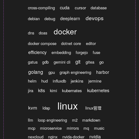
cuda
cross-compiling
cursor
database
devops
deeplearn
debian
debug
docker
dns
doas
docker compose
dotnet core
editor
efficiency
embedding
forgejo
fuse
git
gatus
gdb
gemini cli
gitea
go
golang
harbor
gpu
graph engineering
helm
hud
influxdb
jenkins
jermine
kubernetes
k8s
jira
kimi
kubernates
linux
kvm
ldap
linux管理
llm
loop engineering
m2
markdown
mcp
microservice
mirrors
mq
music
nvidia
nexcloud
nginx
nvida-docker