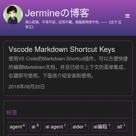
Jermineの博客
用心若镜，不将不迎，应而不藏，故能胜物而不伤. ——《庄子·应
帝王》
首页
Vscode Markdown Shortcut Keys
Github
使用VS Code的
Markdown Shortcut
插件，可以方便快捷
Go语言标准库
的编辑Markdown文档，并且已经与上下文的菜单集成，
Nyx
右键即可使用。下面将介绍安装和使用。
关于我
2018年08月22日
标签
4
6
1
1
1
1
agent
ai
ai agent
aider
ai编程
all