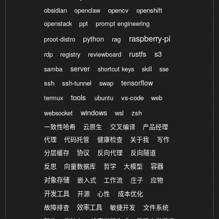
obsidian
openclaw
opencv
openshift
openstack
ppt
prompt engineering
raspberry-pi
python
proot-distro
rag
rustfs
s3
rdp
registry
reviewboard
server
samba
shortcut keys
skill
sse
tensorflow
ssh
ssh-tunnel
swap
tools
termux
ubuntu
vs-code
web
windows
websocket
wsl
zsh
一致性哈希
云原生
交叉编译
产品经理
代理
代码托管
健康检查
关于我
写作
分层缓存
协议
反向代理
反向隧道
反思
向量数据库
哲学
大模型
容器
对象存储
嵌入式
工作流
庄子
应物
开发工具
开源
心性
成本优化
故障排查
效率工具
敏捷开发
文件系统