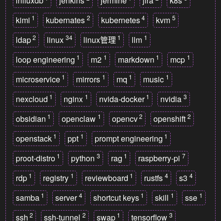
influxdb
jenkins
jermine
jira
k8s
1
2
4
5
kimi
kubernates
kubernetes
kvm
2
34
1
1
ldap
linux
linux管理
llm
1
1
1
1
loop engineering
m2
markdown
mcp
1
1
1
1
microservice
mirrors
mq
music
1
1
1
3
nexcloud
nginx
nvida-docker
nvidia
1
1
2
2
obsidian
openclaw
opencv
openshift
1
1
1
openstack
ppt
prompt engineering
1
3
1
7
proot-distro
python
rag
raspberry-pi
1
1
1
4
4
rdp
registry
reviewboard
rustfs
s3
1
4
1
1
1
samba
server
shortcut keys
skill
sse
2
2
1
3
ssh
ssh-tunnel
swap
tensorflow