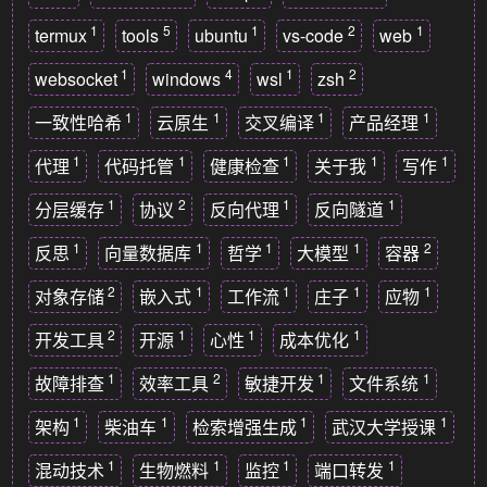
1
5
1
2
1
termux
tools
ubuntu
vs-code
web
1
4
1
2
websocket
windows
wsl
zsh
1
1
1
1
一致性哈希
云原生
交叉编译
产品经理
1
1
1
1
1
代理
代码托管
健康检查
关于我
写作
1
2
1
1
分层缓存
协议
反向代理
反向隧道
1
1
1
1
2
反思
向量数据库
哲学
大模型
容器
2
1
1
1
1
对象存储
嵌入式
工作流
庄子
应物
2
1
1
1
开发工具
开源
心性
成本优化
1
2
1
1
故障排查
效率工具
敏捷开发
文件系统
1
1
1
1
架构
柴油车
检索增强生成
武汉大学授课
1
1
1
1
混动技术
生物燃料
监控
端口转发