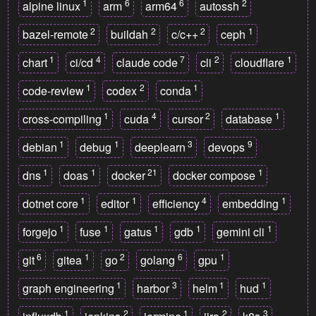
1
6
6
2
alpine linux
arm
arm64
autossh
2
2
2
1
bazel-remote
buildah
c/c++
ceph
1
4
7
2
1
chart
ci/cd
claude code
cli
cloudflare
1
2
1
code-review
codex
conda
1
4
2
1
cross-compiling
cuda
cursor
database
1
1
3
9
debian
debug
deeplearn
devops
1
1
21
1
dns
doas
docker
docker compose
1
1
4
1
dotnet core
editor
efficiency
embedding
1
1
1
1
1
forgejo
fuse
gatus
gdb
gemini cli
6
1
2
6
1
git
gitea
go
golang
gpu
1
3
1
1
graph engineering
harbor
helm
hud
1
2
1
2
3