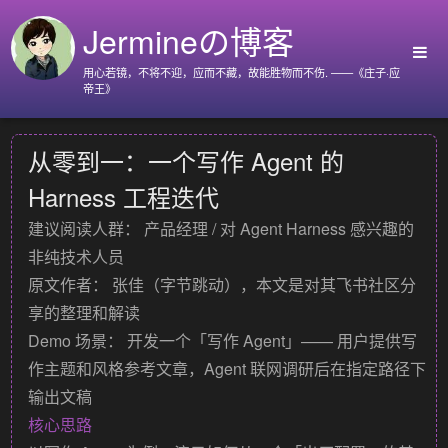
Jermineの博客
用心若镜，不将不迎，应而不藏，故能胜物而不伤. ——《庄子·应
帝王》
首页
从零到一：一个写作 Agent 的
Github
Harness 工程迭代
Go语言标准库
建议阅读人群：
产品经理 / 对 Agent Harness 感兴趣的
Nyx
非纯技术人员
关于我
原文作者：
张佳（字节跳动），本文是对其飞书社区分
享的整理和解读
Demo 场景：
开发一个「写作 Agent」—— 用户提供写
作主题和风格参考文章，Agent 联网调研后在指定路径下
输出文稿
核心思路