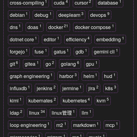
1
4
2
1
cross-compiling
cuda
cursor
database
1
1
3
9
debian
debug
deeplearn
devops
1
1
21
1
dns
doas
docker
docker compose
1
1
4
1
dotnet core
editor
efficiency
embedding
1
1
1
1
1
forgejo
fuse
gatus
gdb
gemini cli
6
1
2
6
1
git
gitea
go
golang
gpu
1
3
1
1
graph engineering
harbor
helm
hud
1
2
1
2
3
influxdb
jenkins
jermine
jira
k8s
1
2
4
5
kimi
kubernates
kubernetes
kvm
2
34
1
1
ldap
linux
linux管理
llm
1
1
1
1
loop engineering
m2
markdown
mcp
1
1
1
1