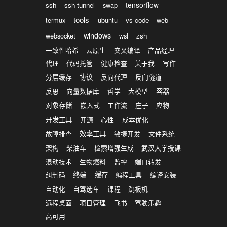
tensorflow
ssh
ssh-tunnel
swap
tools
termux
ubuntu
vs-code
web
windows
websocket
wsl
zsh
一致性哈希
云原生
交叉编译
产品经理
代理
代码托管
健康检查
关于我
写作
分层缓存
协议
反向代理
反向隧道
反思
向量数据库
哲学
大模型
容器
对象存储
嵌入式
工作流
庄子
应物
开发工具
开源
心性
成本优化
故障排查
效率工具
敏捷开发
文件系统
架构
柴油车
检索增强生成
武汉大学授课
混动技术
生物燃料
监控
端口转发
纠删码
终端
缓存
编程工具
编译安装
自动化
自驾选车
课程
跳板机
远程桌面
项目管理
飞书
驾驶乐趣
高可用