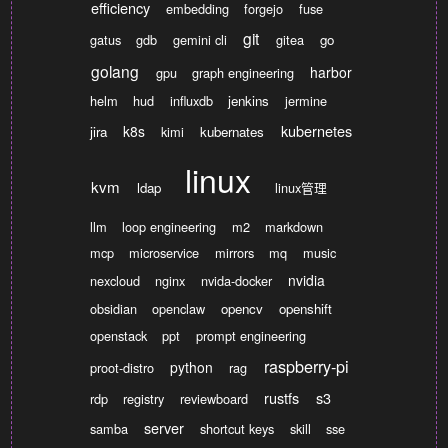
efficiency
embedding
forgejo
fuse
git
gatus
gdb
gemini cli
gitea
go
golang
harbor
gpu
graph engineering
helm
hud
influxdb
jenkins
jermine
kubernetes
k8s
jira
kimi
kubernates
linux
kvm
ldap
linux管理
llm
loop engineering
m2
markdown
mcp
microservice
mirrors
mq
music
nvidia
nexcloud
nginx
nvida-docker
obsidian
openclaw
opencv
openshift
openstack
ppt
prompt engineering
raspberry-pi
python
proot-distro
rag
rustfs
s3
rdp
registry
reviewboard
server
samba
shortcut keys
skill
sse