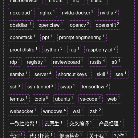
microservice
mirrors
mq
music
1
1
1
3
nexcloud
nginx
nvida-docker
nvidia
1
1
2
2
obsidian
openclaw
opencv
openshift
1
1
1
openstack
ppt
prompt engineering
1
3
1
7
proot-distro
python
rag
raspberry-pi
1
1
1
4
4
rdp
registry
reviewboard
rustfs
s3
1
4
1
1
1
samba
server
shortcut keys
skill
sse
2
2
1
3
ssh
ssh-tunnel
swap
tensorflow
1
5
1
2
1
termux
tools
ubuntu
vs-code
web
1
4
1
2
websocket
windows
wsl
zsh
1
1
1
1
一致性哈希
云原生
交叉编译
产品经理
1
1
1
1
1
代理
代码托管
健康检查
关于我
写作