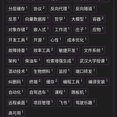
1
2
1
1
分层缓存
协议
反向代理
反向隧道
1
1
1
1
2
反思
向量数据库
哲学
大模型
容器
2
1
1
1
1
对象存储
嵌入式
工作流
庄子
应物
2
1
1
1
开发工具
开源
心性
成本优化
1
2
1
1
故障排查
效率工具
敏捷开发
文件系统
1
1
1
1
架构
柴油车
检索增强生成
武汉大学授课
1
1
1
1
混动技术
生物燃料
监控
端口转发
1
2
2
1
1
纠删码
终端
缓存
编程工具
编译安装
1
1
1
1
自动化
自驾选车
课程
跳板机
1
1
1
1
远程桌面
项目管理
飞书
驾驶乐趣
1
高可用