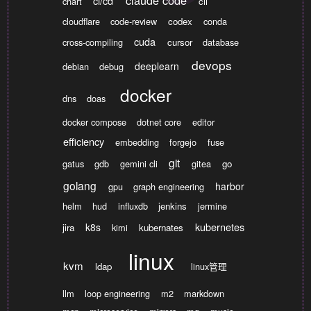
claude code
ci/cd
chart
cli
cloudflare
code-review
codex
conda
cuda
cross-compiling
cursor
database
devops
deeplearn
debian
debug
docker
dns
doas
docker compose
dotnet core
editor
efficiency
embedding
forgejo
fuse
git
gatus
gdb
gemini cli
gitea
go
golang
harbor
gpu
graph engineering
helm
hud
influxdb
jenkins
jermine
kubernetes
k8s
jira
kimi
kubernates
linux
kvm
ldap
linux管理
llm
loop engineering
m2
markdown