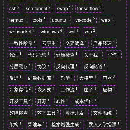
2
2
1
3
ssh
ssh-tunnel
swap
tensorflow
1
5
1
2
1
termux
tools
ubuntu
vs-code
web
1
4
1
2
websocket
windows
wsl
zsh
1
1
1
1
一致性哈希
云原生
交叉编译
产品经理
1
1
1
1
1
代理
代码托管
健康检查
关于我
写作
1
2
1
1
分层缓存
协议
反向代理
反向隧道
1
1
1
1
2
反思
向量数据库
哲学
大模型
容器
2
1
1
1
1
对象存储
嵌入式
工作流
庄子
应物
2
1
1
1
开发工具
开源
心性
成本优化
1
2
1
1
故障排查
效率工具
敏捷开发
文件系统
1
1
1
1
架构
柴油车
检索增强生成
武汉大学授课