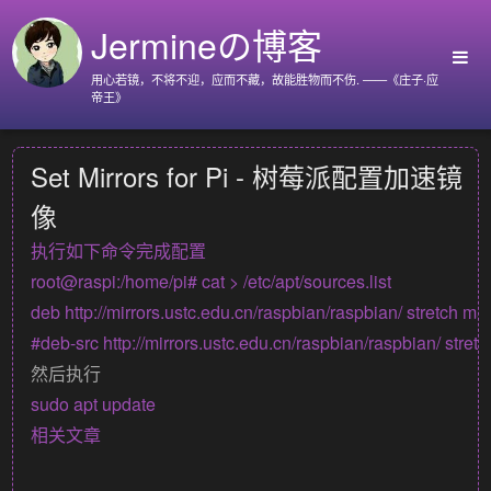
Jermineの博客
用心若镜，不将不迎，应而不藏，故能胜物而不伤. ——《庄子·应
帝王》
首页
Set Mirrors for Pi - 树莓派配置加速镜
Github
像
Go语言标准库
执行如下命令完成配置
Nyx
root@raspi:/home/pi# cat > /etc/apt/sources.list

关于我
deb http://mirrors.ustc.edu.cn/raspbian/raspbian/ stretch main
然后执行
相关文章