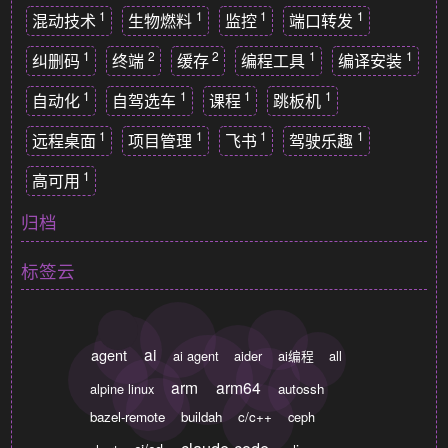
1
1
1
1
混动技术
生物燃料
监控
端口转发
1
2
2
1
1
纠删码
终端
缓存
编程工具
编译安装
1
1
1
1
自动化
自驾选车
课程
跳板机
1
1
1
1
远程桌面
项目管理
飞书
驾驶乐趣
1
高可用
归档
标签云
ai
agent
ai agent
aider
ai编程
all
arm
arm64
alpine linux
autossh
bazel-remote
buildah
c/c++
ceph