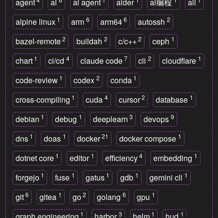
agent
ai
ai agent
aider
ai编程
all
1
6
6
2
alpine linux
arm
arm64
autossh
2
2
2
1
bazel-remote
buildah
c/c++
ceph
1
4
7
2
1
chart
ci/cd
claude code
cli
cloudflare
1
2
1
code-review
codex
conda
1
4
2
1
cross-compiling
cuda
cursor
database
1
1
3
9
debian
debug
deeplearn
devops
1
1
21
1
dns
doas
docker
docker compose
1
1
4
1
dotnet core
editor
efficiency
embedding
1
1
1
1
1
forgejo
fuse
gatus
gdb
gemini cli
6
1
2
6
1
git
gitea
go
golang
gpu
1
3
1
1
graph engineering
harbor
helm
hud