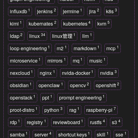
1
2
1
2
3
influxdb
jenkins
jermine
jira
k8s
1
2
4
5
kimi
kubernates
kubernetes
kvm
2
34
1
1
ldap
linux
linux管理
llm
1
1
1
1
loop engineering
m2
markdown
mcp
1
1
1
1
microservice
mirrors
mq
music
1
1
1
3
nexcloud
nginx
nvida-docker
nvidia
1
1
2
2
obsidian
openclaw
opencv
openshift
1
1
1
openstack
ppt
prompt engineering
1
3
1
7
proot-distro
python
rag
raspberry-pi
1
1
1
4
4
rdp
registry
reviewboard
rustfs
s3
1
4
1
1
1
samba
server
shortcut keys
skill
sse