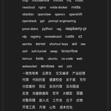
mcp
microservice
mirrors
mq
music
nvidia
nexcloud
nginx
nvida-docker
obsidian
openclaw
opencv
openshift
openstack
ppt
prompt engineering
raspberry-pi
python
proot-distro
rag
rustfs
s3
rdp
registry
reviewboard
server
samba
shortcut keys
skill
sse
tensorflow
ssh
ssh-tunnel
swap
tools
termux
ubuntu
vs-code
web
windows
websocket
wsl
zsh
一致性哈希
云原生
交叉编译
产品经理
代理
代码托管
健康检查
关于我
写作
分层缓存
协议
反向代理
反向隧道
反思
向量数据库
哲学
大模型
容器
对象存储
嵌入式
工作流
庄子
应物
开发工具
开源
心性
成本优化