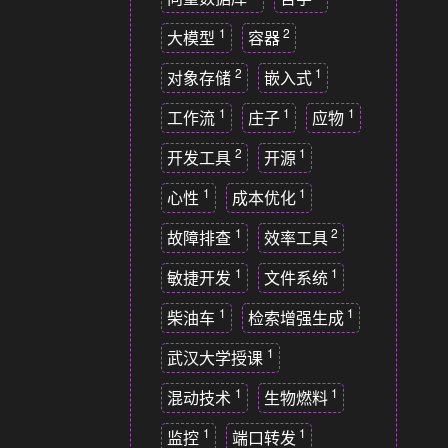
1
2
大模型
容器
2
1
对象存储
嵌入式
1
1
1
工作流
庄子
应物
2
1
开发工具
开源
1
1
心性
成本优化
1
2
故障排查
效率工具
1
1
敏捷开发
文件系统
1
1
柴油车
检索增强生成
1
武汉大学授课
1
1
混动技术
生物燃料
1
1
监控
端口转发