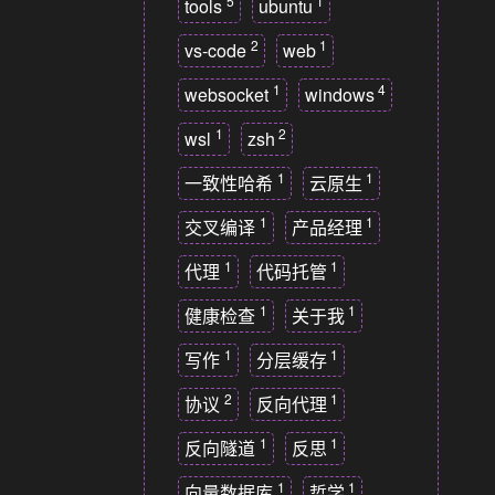
5
1
tools
ubuntu
2
1
vs-code
web
1
4
websocket
windows
1
2
wsl
zsh
1
1
一致性哈希
云原生
1
1
交叉编译
产品经理
1
1
代理
代码托管
1
1
健康检查
关于我
1
1
写作
分层缓存
2
1
协议
反向代理
1
1
反向隧道
反思
1
1
向量数据库
哲学