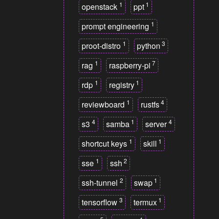
1
1
openstack
ppt
1
prompt engineering
1
3
proot-distro
python
1
7
rag
raspberry-pi
1
1
rdp
registry
1
4
reviewboard
rustfs
4
1
4
s3
samba
server
1
1
shortcut keys
skill
1
2
sse
ssh
2
1
ssh-tunnel
swap
3
1
tensorflow
termux