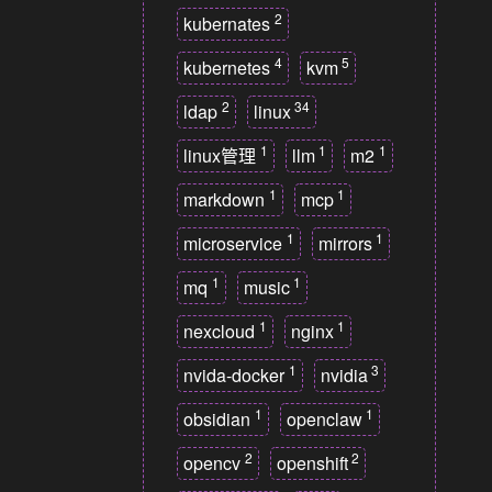
2
kubernates
4
5
kubernetes
kvm
2
34
ldap
linux
1
1
1
linux管理
llm
m2
1
1
markdown
mcp
1
1
microservice
mirrors
1
1
mq
music
1
1
nexcloud
nginx
1
3
nvida-docker
nvidia
1
1
obsidian
openclaw
2
2
opencv
openshift