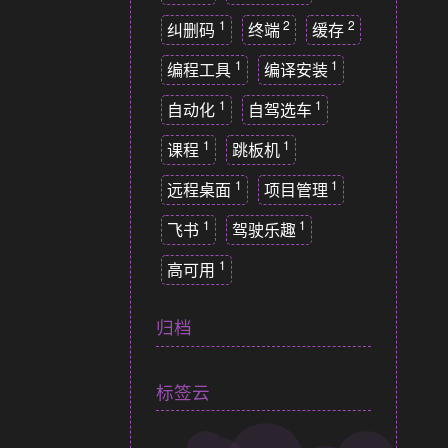
1
2
2
纠删码
终端
缓存
1
1
编程工具
编译安装
1
1
自动化
自驾选车
1
1
课程
跳板机
1
1
远程桌面
项目管理
1
1
飞书
驾驶乐趣
1
高可用
归档
标签云