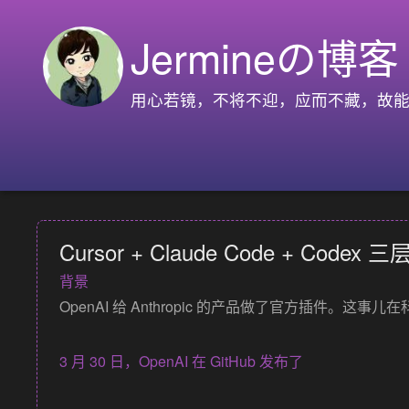
Jermineの博客
用心若镜，不将不迎，应而不藏，故能胜
Cursor + Claude Code + Co
背景
OpenAI 给 Anthropic 的产品做了官方插件。这事
3 月 30 日，OpenAI 在 GitHub 发布了