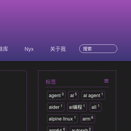
准库
Nyx
关于我
标签
3
5
1
agent
ai
ai agent
1
1
1
aider
ai编程
all
1
6
alpine linux
arm
6
2
arm64
autossh