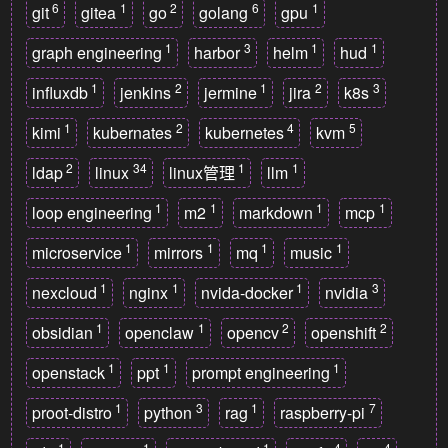
6
1
2
6
1
git
gitea
go
golang
gpu
1
3
1
1
graph engineering
harbor
helm
hud
1
2
1
2
3
influxdb
jenkins
jermine
jira
k8s
1
2
4
5
kimi
kubernates
kubernetes
kvm
2
34
1
1
ldap
linux
linux管理
llm
1
1
1
1
loop engineering
m2
markdown
mcp
1
1
1
1
microservice
mirrors
mq
music
1
1
1
3
nexcloud
nginx
nvida-docker
nvidia
1
1
2
2
obsidian
openclaw
opencv
openshift
1
1
1
openstack
ppt
prompt engineering
1
3
1
7
proot-distro
python
rag
raspberry-pi
1
1
1
4
4