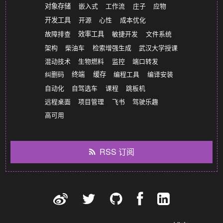
对象存储
嵌入式
工作流
庄子
应物
开发工具
开源
心性
成本优化
故障排查
效率工具
敏捷开发
文件系统
架构
柴油车
检索增强生成
武汉大学授课
混动技术
生物燃料
监控
端口转发
纠删码
终端
缓存
编程工具
编译安装
自动化
自驾选车
课程
跳板机
远程桌面
项目管理
飞书
驾驶乐趣
高可用
RSS 订阅