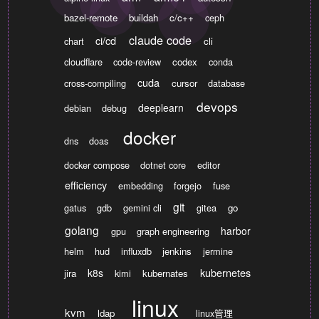
bazel-remote
buildah
c/c++
ceph
claude code
ci/cd
chart
cli
cloudflare
code-review
codex
conda
cuda
cross-compiling
cursor
database
devops
deeplearn
debian
debug
docker
dns
doas
docker compose
dotnet core
editor
efficiency
embedding
forgejo
fuse
git
gatus
gdb
gemini cli
gitea
go
golang
harbor
gpu
graph engineering
helm
hud
influxdb
jenkins
jermine
kubernetes
k8s
jira
kimi
kubernates
linux
kvm
ldap
linux管理