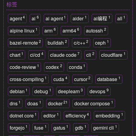
标签
4
6
1
1
1
1
agent
ai
ai agent
aider
ai编程
all
1
6
6
2
alpine linux
arm
arm64
autossh
2
2
2
1
bazel-remote
buildah
c/c++
ceph
1
4
7
2
1
chart
ci/cd
claude code
cli
cloudflare
1
2
1
code-review
codex
conda
1
4
2
1
cross-compiling
cuda
cursor
database
1
1
3
9
debian
debug
deeplearn
devops
1
1
21
1
dns
doas
docker
docker compose
1
1
4
1
dotnet core
editor
efficiency
embedding
1
1
1
1
1
forgejo
fuse
gatus
gdb
gemini cli