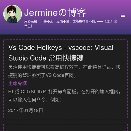
Jermineの博客
用心若镜，不将不迎，应而不藏，故能胜物而不伤. ——《庄子·应
帝王》
首页
Vs Code Hotkeys - vscode: Visual
Github
Studio Code 常用快捷键
Go语言标准库
灵活使用快捷键可以提高编程效率，在此特意记录，快
Nyx
捷键的整理参照了VS Code官网。
关于我
主命令框
F1 或 Ctrl+Shift+P: 打开命令面板。在打开的输入框内，
可以输入任何命令，例如：
2017年01月18日