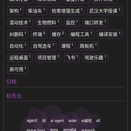
1
1
1
1
架构
柴油车
检索增强生成
武汉大学授课
1
1
1
1
混动技术
生物燃料
监控
端口转发
1
2
2
1
1
纠删码
终端
缓存
编程工具
编译安装
1
1
1
1
自动化
自驾选车
课程
跳板机
1
1
1
1
远程桌面
项目管理
飞书
驾驶乐趣
1
高可用
归档
标签云
ai
agent
ai agent
aider
ai编程
all
arm
arm64
alpine linux
autossh