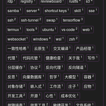
rdp
registry
reviewboard
rustfs
s3
1
4
1
1
1
samba
server
shortcut keys
skill
sse
2
2
1
3
ssh
ssh-tunnel
swap
tensorflow
1
5
1
2
1
termux
tools
ubuntu
vs-code
web
1
4
1
2
websocket
windows
wsl
zsh
1
1
1
1
一致性哈希
云原生
交叉编译
产品经理
1
1
1
1
1
代理
代码托管
健康检查
关于我
写作
1
2
1
1
分层缓存
协议
反向代理
反向隧道
1
1
1
1
2
反思
向量数据库
哲学
大模型
容器
2
1
1
1
1
对象存储
嵌入式
工作流
庄子
应物
2
1
1
1
开发工具
开源
心性
成本优化
1
2
1
1
故障排查
效率工具
敏捷开发
文件系统