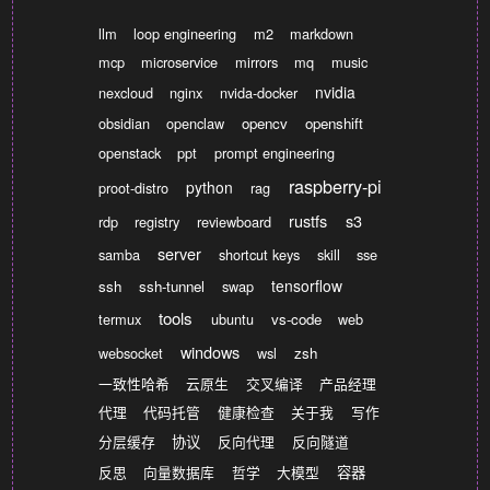
llm
loop engineering
m2
markdown
mcp
microservice
mirrors
mq
music
nvidia
nexcloud
nginx
nvida-docker
obsidian
openclaw
opencv
openshift
openstack
ppt
prompt engineering
raspberry-pi
python
proot-distro
rag
rustfs
s3
rdp
registry
reviewboard
server
samba
shortcut keys
skill
sse
tensorflow
ssh
ssh-tunnel
swap
tools
termux
ubuntu
vs-code
web
windows
websocket
wsl
zsh
一致性哈希
云原生
交叉编译
产品经理
代理
代码托管
健康检查
关于我
写作
分层缓存
协议
反向代理
反向隧道
反思
向量数据库
哲学
大模型
容器