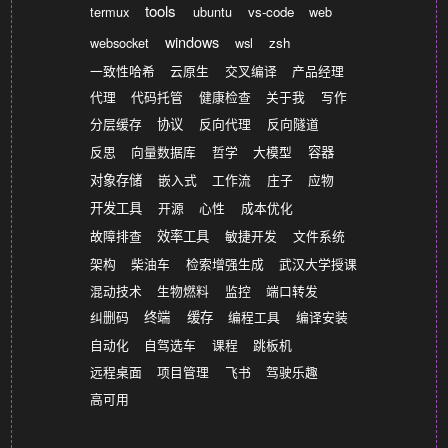
tools
termux
ubuntu
vs-code
web
windows
websocket
wsl
zsh
一致性哈希
云原生
交叉编译
产品经理
代理
代码托管
健康检查
关于我
写作
分层缓存
协议
反向代理
反向隧道
反思
向量数据库
哲学
大模型
容器
对象存储
嵌入式
工作流
庄子
应物
开发工具
开源
心性
成本优化
故障排查
效率工具
敏捷开发
文件系统
架构
柴油车
检索增强生成
武汉大学授课
混动技术
生物燃料
监控
端口转发
纠删码
终端
缓存
编程工具
编译安装
自动化
自驾选车
课程
跳板机
远程桌面
项目管理
飞书
驾驶乐趣
高可用