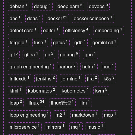
1
1
3
9
debian
debug
deeplearn
devops
1
1
21
1
dns
doas
docker
docker compose
1
1
4
1
dotnet core
editor
efficiency
embedding
1
1
1
1
1
forgejo
fuse
gatus
gdb
gemini cli
6
1
2
6
1
git
gitea
go
golang
gpu
1
3
1
1
graph engineering
harbor
helm
hud
1
2
1
2
3
influxdb
jenkins
jermine
jira
k8s
1
2
4
5
kimi
kubernates
kubernetes
kvm
2
34
1
1
ldap
linux
linux管理
llm
1
1
1
1
loop engineering
m2
markdown
mcp
1
1
1
1
microservice
mirrors
mq
music