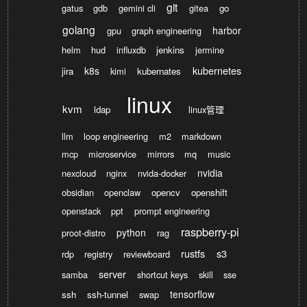
git
gatus
gdb
gemini cli
gitea
go
golang
harbor
gpu
graph engineering
helm
hud
influxdb
jenkins
jermine
kubernetes
k8s
jira
kimi
kubernates
linux
kvm
ldap
linux管理
llm
loop engineering
m2
markdown
mcp
microservice
mirrors
mq
music
nvidia
nexcloud
nginx
nvida-docker
obsidian
openclaw
opencv
openshift
openstack
ppt
prompt engineering
raspberry-pi
python
proot-distro
rag
rustfs
s3
rdp
registry
reviewboard
server
samba
shortcut keys
skill
sse
tensorflow
ssh
ssh-tunnel
swap