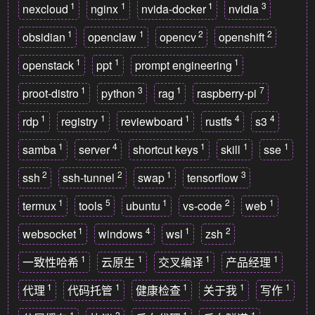
1
1
1
3
nexcloud
nginx
nvida-docker
nvidia
1
1
2
2
obsidian
openclaw
opencv
openshift
1
1
1
openstack
ppt
prompt engineering
1
3
1
7
proot-distro
python
rag
raspberry-pi
1
1
1
4
4
rdp
registry
reviewboard
rustfs
s3
1
4
1
1
1
samba
server
shortcut keys
skill
sse
2
2
1
3
ssh
ssh-tunnel
swap
tensorflow
1
5
1
2
1
termux
tools
ubuntu
vs-code
web
1
4
1
2
websocket
windows
wsl
zsh
1
1
1
1
一致性哈希
云原生
交叉编译
产品经理
1
1
1
1
1
代理
代码托管
健康检查
关于我
写作
1
2
1
1