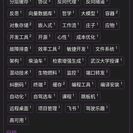
分层缓存
协议
反向代理
反向隧道
1
1
1
1
2
反思
向量数据库
哲学
大模型
容器
2
1
1
1
1
对象存储
嵌入式
工作流
庄子
应物
2
1
1
1
开发工具
开源
心性
成本优化
1
2
1
1
故障排查
效率工具
敏捷开发
文件系统
1
1
1
1
架构
柴油车
检索增强生成
武汉大学授课
1
1
1
1
混动技术
生物燃料
监控
端口转发
1
2
2
1
1
纠删码
终端
缓存
编程工具
编译安装
1
1
1
1
自动化
自驾选车
课程
跳板机
1
1
1
1
远程桌面
项目管理
飞书
驾驶乐趣
1
高可用
归档