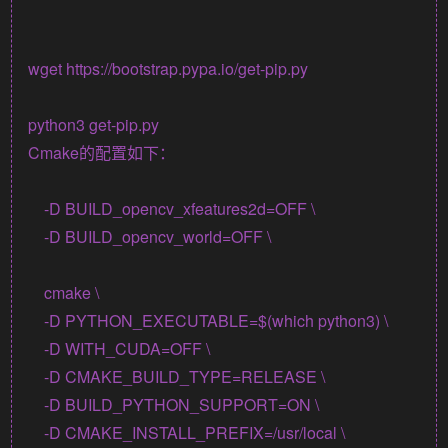
wget https://bootstrap.pypa.io/get-pip.py 

Cmake的配置如下：
    -D BUILD_opencv_xfeatures2d=OFF \

    -D BUILD_opencv_world=OFF \

    cmake \

    -D PYTHON_EXECUTABLE=$(which python3) \

    -D WITH_CUDA=OFF \

    -D CMAKE_BUILD_TYPE=RELEASE \

    -D BUILD_PYTHON_SUPPORT=ON \

    -D CMAKE_INSTALL_PREFIX=/usr/local \
