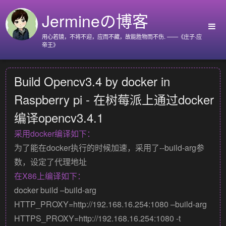
Jermineの博客
用心若镜，不将不迎，应而不藏，故能胜物而不伤. ——《庄子·应
帝王》
首页
Build Opencv3.4 by docker in
Github
Raspberry pi - 在树莓派上通过docker
Go语言标准库
编译opencv3.4.1
Nyx
采用docker编译如下：
关于我
为了能在docker执行的时候加速，采用了
--build-arg
参
数，设定了代理地址
在X86上编译如下：
docker build –build-arg
HTTP_PROXY=http://192.168.16.254:1080 –build-arg
HTTPS_PROXY=http://192.168.16.254:1080 -t