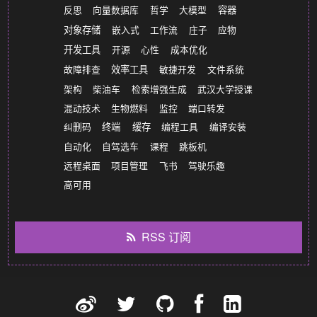
反思
向量数据库
哲学
大模型
容器
对象存储
嵌入式
工作流
庄子
应物
开发工具
开源
心性
成本优化
故障排查
效率工具
敏捷开发
文件系统
架构
柴油车
检索增强生成
武汉大学授课
混动技术
生物燃料
监控
端口转发
纠删码
终端
缓存
编程工具
编译安装
自动化
自驾选车
课程
跳板机
远程桌面
项目管理
飞书
驾驶乐趣
高可用
RSS 订阅