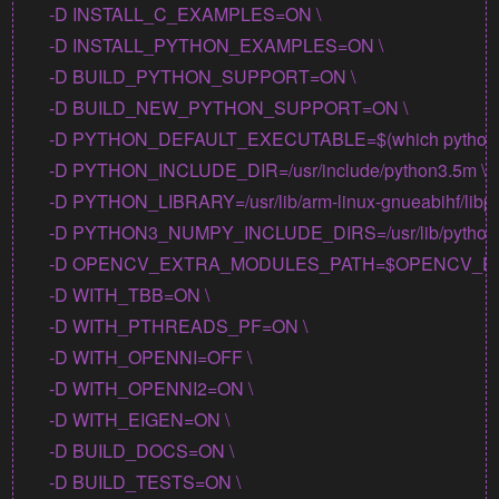
    -D INSTALL_C_EXAMPLES=ON \

    -D INSTALL_PYTHON_EXAMPLES=ON \

    -D BUILD_PYTHON_SUPPORT=ON \

    -D BUILD_NEW_PYTHON_SUPPORT=ON \

    -D PYTHON_DEFAULT_EXECUTABLE=$(which python3)
    -D PYTHON_INCLUDE_DIR=/usr/include/python3.5m \

    -D PYTHON_LIBRARY=/usr/lib/arm-linux-gnueabihf/libpy
    -D PYTHON3_NUMPY_INCLUDE_DIRS=/usr/lib/python3/di
    -D OPENCV_EXTRA_MODULES_PATH=$OPENCV_DIR/o
    -D WITH_TBB=ON \

    -D WITH_PTHREADS_PF=ON \

    -D WITH_OPENNI=OFF \

    -D WITH_OPENNI2=ON \

    -D WITH_EIGEN=ON \

    -D BUILD_DOCS=ON \

    -D BUILD_TESTS=ON \
