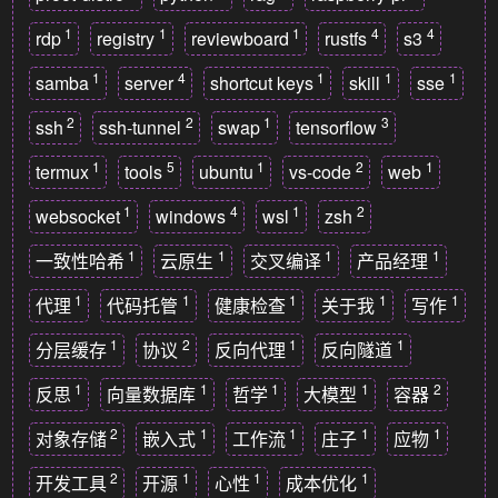
1
1
1
4
4
rdp
registry
reviewboard
rustfs
s3
1
4
1
1
1
samba
server
shortcut keys
skill
sse
2
2
1
3
ssh
ssh-tunnel
swap
tensorflow
1
5
1
2
1
termux
tools
ubuntu
vs-code
web
1
4
1
2
websocket
windows
wsl
zsh
1
1
1
1
一致性哈希
云原生
交叉编译
产品经理
1
1
1
1
1
代理
代码托管
健康检查
关于我
写作
1
2
1
1
分层缓存
协议
反向代理
反向隧道
1
1
1
1
2
反思
向量数据库
哲学
大模型
容器
2
1
1
1
1
对象存储
嵌入式
工作流
庄子
应物
2
1
1
1
开发工具
开源
心性
成本优化