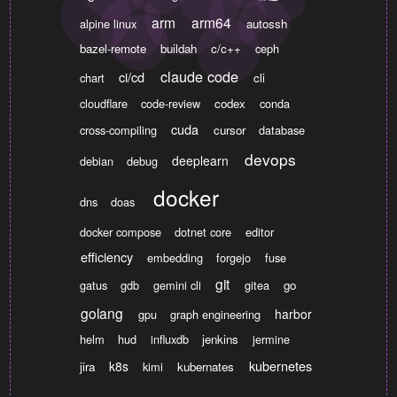
arm
arm64
alpine linux
autossh
bazel-remote
buildah
c/c++
ceph
claude code
ci/cd
chart
cli
cloudflare
code-review
codex
conda
cuda
cross-compiling
cursor
database
devops
deeplearn
debian
debug
docker
dns
doas
docker compose
dotnet core
editor
efficiency
embedding
forgejo
fuse
git
gatus
gdb
gemini cli
gitea
go
golang
harbor
gpu
graph engineering
helm
hud
influxdb
jenkins
jermine
kubernetes
k8s
jira
kimi
kubernates