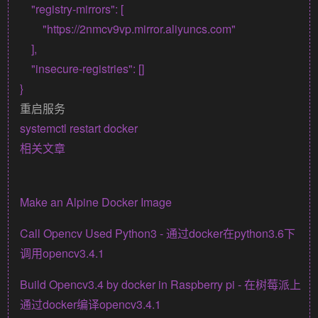
    "registry-mirrors": [

        "https://2nmcv9vp.mirror.aliyuncs.com"

    ],

    "insecure-registries": []

重启服务
相关文章
Make an Alpine Docker Image
Call Opencv Used Python3 - 通过docker在python3.6下
调用opencv3.4.1
Build Opencv3.4 by docker in Raspberry pi - 在树莓派上
通过docker编译opencv3.4.1