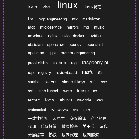
linux
kvm
ldap
linux管理
llm
loop engineering
m2
markdown
mcp
microservice
mirrors
mq
music
nvidia
nexcloud
nginx
nvida-docker
obsidian
openclaw
opencv
openshift
openstack
ppt
prompt engineering
raspberry-pi
python
proot-distro
rag
rustfs
s3
rdp
registry
reviewboard
server
samba
shortcut keys
skill
sse
tensorflow
ssh
ssh-tunnel
swap
tools
termux
ubuntu
vs-code
web
windows
websocket
wsl
zsh
一致性哈希
云原生
交叉编译
产品经理
代理
代码托管
健康检查
关于我
写作
分层缓存
协议
反向代理
反向隧道