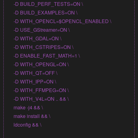
    -D BUILD_PERF_TESTS=ON \

    -D BUILD_EXAMPLES=ON \

    -D WITH_OPENCL=$OPENCL_ENABLED \

    -D USE_GStreamer=ON \

    -D WITH_GDAL=ON \

    -D WITH_CSTRIPES=ON \

    -D ENABLE_FAST_MATH=1 \

    -D WITH_OPENGL=ON \

    -D WITH_QT=OFF \

    -D WITH_IPP=ON \

    -D WITH_FFMPEG=ON \

    -D WITH_V4L=ON .. && \

    make -j4 && \

    make install && \

    ldconfig && \
