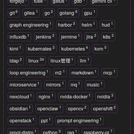
forgejo
fuse
gatus
gdb
gemini cli
6
1
2
6
1
git
gitea
go
golang
gpu
1
3
1
1
graph engineering
harbor
helm
hud
1
2
1
2
3
influxdb
jenkins
jermine
jira
k8s
1
2
4
5
kimi
kubernates
kubernetes
kvm
2
34
1
1
ldap
linux
linux管理
llm
1
1
1
1
loop engineering
m2
markdown
mcp
1
1
1
1
microservice
mirrors
mq
music
1
1
1
3
nexcloud
nginx
nvida-docker
nvidia
1
1
2
2
obsidian
openclaw
opencv
openshift
1
1
1
openstack
ppt
prompt engineering
1
3
1
7
proot-distro
python
rag
raspberry-pi