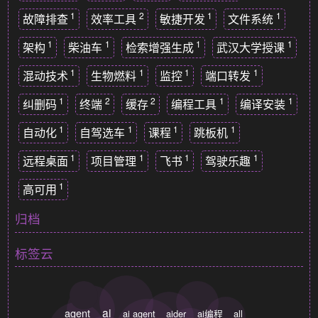
1
2
1
1
故障排查
效率工具
敏捷开发
文件系统
1
1
1
1
架构
柴油车
检索增强生成
武汉大学授课
1
1
1
1
混动技术
生物燃料
监控
端口转发
1
2
2
1
1
纠删码
终端
缓存
编程工具
编译安装
1
1
1
1
自动化
自驾选车
课程
跳板机
1
1
1
1
远程桌面
项目管理
飞书
驾驶乐趣
1
高可用
归档
标签云
ai
agent
ai agent
aider
ai编程
all