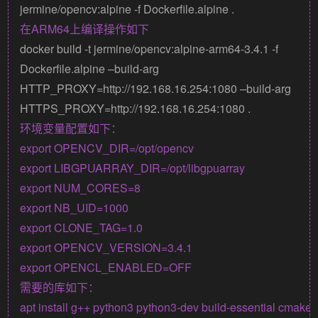
jermine/opencv:alpine -f Dockerfile.alpine .
在ARM64上编译操作如下
docker build -t jermine/opencv:alpine-arm64-3.4.1 -f
Dockerfile.alpine –build-arg
HTTP_PROXY=http://192.168.16.254:1080 –build-arg
HTTPS_PROXY=http://192.168.16.254:1080 .
环境变量配置如下：
export OPENCV_DIR=/opt/opencv

export LIBGPUARRAY_DIR=/opt/libgpuarray

export NUM_CORES=8

export NB_UID=1000

export CLONE_TAG=1.0

export OPENCV_VERSION=3.4.1

需要的库如下：
apt install g++ python3 python3-dev build-essential cmake p