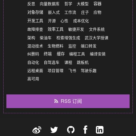
反思
向量数据库
哲学
大模型
容器
对象存储
嵌入式
工作流
庄子
应物
开发工具
开源
心性
成本优化
故障排查
效率工具
敏捷开发
文件系统
架构
柴油车
检索增强生成
武汉大学授课
混动技术
生物燃料
监控
端口转发
纠删码
终端
缓存
编程工具
编译安装
自动化
自驾选车
课程
跳板机
远程桌面
项目管理
飞书
驾驶乐趣
高可用
RSS 订阅