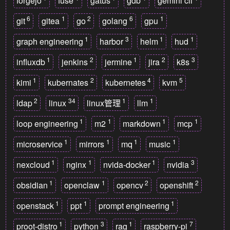
forgejo
fuse
gatus
gdb
gemini cli
6
1
2
6
1
git
gitea
go
golang
gpu
1
3
1
1
graph engineering
harbor
helm
hud
1
2
1
2
3
influxdb
jenkins
jermine
jira
k8s
1
2
4
5
kimi
kubernates
kubernetes
kvm
2
34
1
1
ldap
linux
linux管理
llm
1
1
1
1
loop engineering
m2
markdown
mcp
1
1
1
1
microservice
mirrors
mq
music
1
1
1
3
nexcloud
nginx
nvida-docker
nvidia
1
1
2
2
obsidian
openclaw
opencv
openshift
1
1
1
openstack
ppt
prompt engineering
1
3
1
7
proot-distro
python
rag
raspberry-pi