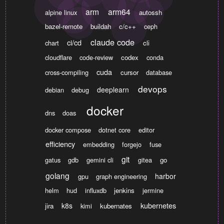
arm
arm64
alpine linux
autossh
bazel-remote
buildah
c/c++
ceph
claude code
ci/cd
chart
cli
cloudflare
code-review
codex
conda
cuda
cross-compiling
cursor
database
devops
deeplearn
debian
debug
docker
dns
doas
docker compose
dotnet core
editor
efficiency
embedding
forgejo
fuse
git
gatus
gdb
gemini cli
gitea
go
golang
harbor
gpu
graph engineering
helm
hud
influxdb
jenkins
jermine
kubernetes
k8s
jira
kimi
kubernates