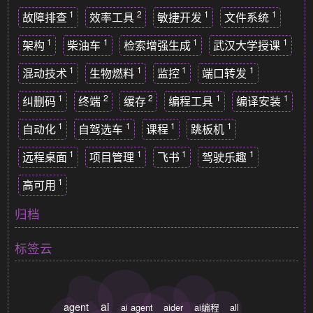
1
2
1
1
故障排查
效率工具
敏捷开发
文件系统
1
1
1
1
架构
柴油车
检索增强生成
武汉大学授课
1
1
1
1
混动技术
生物燃料
监控
端口转发
1
2
2
1
1
纠删码
终端
缓存
编程工具
编译安装
1
1
1
1
自动化
自驾选车
课程
跳板机
1
1
1
1
远程桌面
项目管理
飞书
驾驶乐趣
1
高可用
归档
标签云
ai
agent
ai agent
aider
ai编程
all