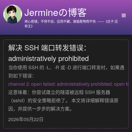
Jermineの博客
用心若镜，不将不迎，应而不藏，故能胜物而不伤. ——《庄子·应
帝王》
首页
解决 SSH 端口转发错误：
Github
administratively prohibited
Go语言标准库
当你使用 SSH 的
-L
、
-R
或
-D
进行端口转发时，如果遇
Nyx
到如下错误：
关于我
这意味着：
你尝试建立的隧道被远程 SSH 服务器
（sshd）的安全策略拒绝了。
本文将详细解释错误原
因，并提供一步步的解决方案。
2026年05月22日