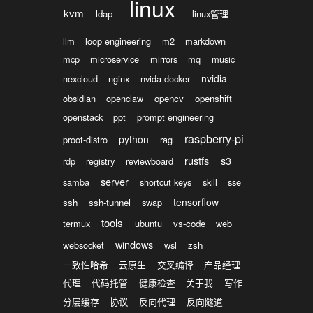
linux
kvm
ldap
linux管理
llm
loop engineering
m2
markdown
mcp
microservice
mirrors
mq
music
nvidia
nexcloud
nginx
nvida-docker
obsidian
openclaw
opencv
openshift
openstack
ppt
prompt engineering
raspberry-pi
python
proot-distro
rag
rustfs
s3
rdp
registry
reviewboard
server
samba
shortcut keys
skill
sse
tensorflow
ssh
ssh-tunnel
swap
tools
termux
ubuntu
vs-code
web
windows
websocket
wsl
zsh
一致性哈希
云原生
交叉编译
产品经理
代理
代码托管
健康检查
关于我
写作
分层缓存
协议
反向代理
反向隧道