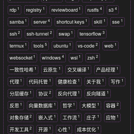
1
1
1
4
4
rdp
registry
reviewboard
rustfs
s3
1
4
1
1
1
samba
server
shortcut keys
skill
sse
2
2
1
3
ssh
ssh-tunnel
swap
tensorflow
1
5
1
2
1
termux
tools
ubuntu
vs-code
web
1
4
1
2
websocket
windows
wsl
zsh
1
1
1
1
一致性哈希
云原生
交叉编译
产品经理
1
1
1
1
1
代理
代码托管
健康检查
关于我
写作
1
2
1
1
分层缓存
协议
反向代理
反向隧道
1
1
1
1
2
反思
向量数据库
哲学
大模型
容器
2
1
1
1
1
对象存储
嵌入式
工作流
庄子
应物
2
1
1
1
开发工具
开源
心性
成本优化