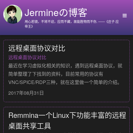
Jermineの博客
用心若镜，不将不迎，应而不藏，故能胜物而不伤. ——《庄子·应
帝王》
首页
远程桌面协议对比
Github
远程桌面协议对比
Go语言标准库
最近在学习虚拟化相关的知识，遇到远程桌面协议，就
Nyx
简单整理了下找到的资料，目前常用的协议有
关于我
VNC/SPICE/RDP三种，就在这里做一个简单的介绍。
2017年08月31日
Remmina一个Linux下功能丰富的远程
桌面共享工具