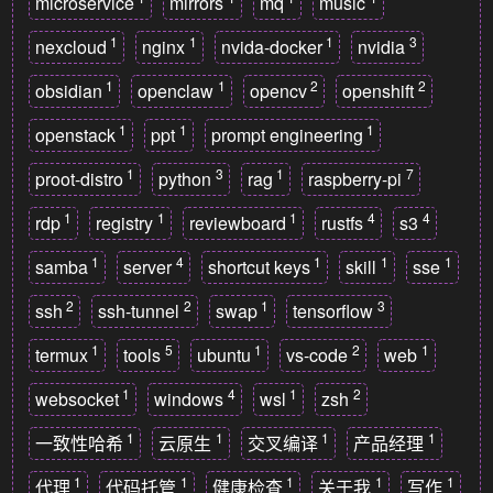
microservice
mirrors
mq
music
1
1
1
3
nexcloud
nginx
nvida-docker
nvidia
1
1
2
2
obsidian
openclaw
opencv
openshift
1
1
1
openstack
ppt
prompt engineering
1
3
1
7
proot-distro
python
rag
raspberry-pi
1
1
1
4
4
rdp
registry
reviewboard
rustfs
s3
1
4
1
1
1
samba
server
shortcut keys
skill
sse
2
2
1
3
ssh
ssh-tunnel
swap
tensorflow
1
5
1
2
1
termux
tools
ubuntu
vs-code
web
1
4
1
2
websocket
windows
wsl
zsh
1
1
1
1
一致性哈希
云原生
交叉编译
产品经理
1
1
1
1
1
代理
代码托管
健康检查
关于我
写作