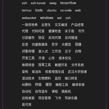
tensorflow
ssh
ssh-tunnel
swap
tools
termux
ubuntu
vs-code
web
windows
websocket
wsl
zsh
一致性哈希
云原生
交叉编译
产品经理
代理
代码托管
健康检查
关于我
写作
分层缓存
协议
反向代理
反向隧道
反思
向量数据库
哲学
大模型
容器
对象存储
嵌入式
工作流
庄子
应物
开发工具
开源
心性
成本优化
故障排查
效率工具
敏捷开发
文件系统
架构
柴油车
检索增强生成
武汉大学授课
混动技术
生物燃料
监控
端口转发
纠删码
终端
缓存
编程工具
编译安装
自动化
自驾选车
课程
跳板机
远程桌面
项目管理
飞书
驾驶乐趣
高可用