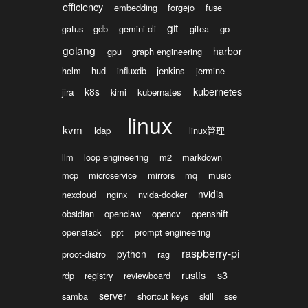
efficiency
embedding
forgejo
fuse
git
gatus
gdb
gemini cli
gitea
go
golang
harbor
gpu
graph engineering
helm
hud
influxdb
jenkins
jermine
kubernetes
k8s
jira
kimi
kubernates
linux
kvm
ldap
linux管理
llm
loop engineering
m2
markdown
mcp
microservice
mirrors
mq
music
nvidia
nexcloud
nginx
nvida-docker
obsidian
openclaw
opencv
openshift
openstack
ppt
prompt engineering
raspberry-pi
python
proot-distro
rag
rustfs
s3
rdp
registry
reviewboard
server
samba
shortcut keys
skill
sse