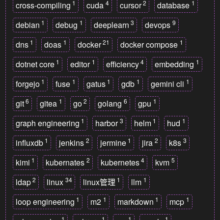
1
4
2
1
cross-compiling
cuda
cursor
database
1
1
3
9
debian
debug
deeplearn
devops
1
1
21
1
dns
doas
docker
docker compose
1
1
4
1
dotnet core
editor
efficiency
embedding
1
1
1
1
1
forgejo
fuse
gatus
gdb
gemini cli
6
1
2
6
1
git
gitea
go
golang
gpu
1
3
1
1
graph engineering
harbor
helm
hud
1
2
1
2
3
influxdb
jenkins
jermine
jira
k8s
1
2
4
5
kimi
kubernates
kubernetes
kvm
2
34
1
1
ldap
linux
linux管理
llm
1
1
1
1
loop engineering
m2
markdown
mcp
1
1
1
1