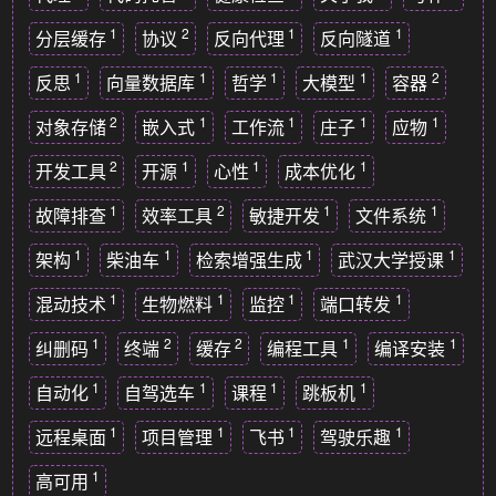
1
2
1
1
分层缓存
协议
反向代理
反向隧道
1
1
1
1
2
反思
向量数据库
哲学
大模型
容器
2
1
1
1
1
对象存储
嵌入式
工作流
庄子
应物
2
1
1
1
开发工具
开源
心性
成本优化
1
2
1
1
故障排查
效率工具
敏捷开发
文件系统
1
1
1
1
架构
柴油车
检索增强生成
武汉大学授课
1
1
1
1
混动技术
生物燃料
监控
端口转发
1
2
2
1
1
纠删码
终端
缓存
编程工具
编译安装
1
1
1
1
自动化
自驾选车
课程
跳板机
1
1
1
1
远程桌面
项目管理
飞书
驾驶乐趣
1
高可用