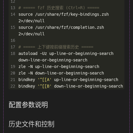
12
13
# ===== fzf 历史搜索 (Ctrl+R) =====
14
source /usr/share/fzf/key-bindings.zsh 
15
source /usr/share/fzf/completion.zsh 
16
17
# ===== 上下键按前缀搜索历史 =====
18
autoload -Uz up-line-or-beginning-search 
19
20
21
bindkey 
'^[[A'
22
bindkey 
'^[[B'
配置参数说明
历史文件和控制