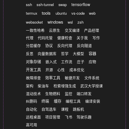
tensorflow
ssh
ssh-tunnel
swap
tools
termux
ubuntu
vs-code
web
windows
websocket
wsl
zsh
一致性哈希
云原生
交叉编译
产品经理
代理
代码托管
健康检查
关于我
写作
分层缓存
协议
反向代理
反向隧道
反思
向量数据库
哲学
大模型
容器
对象存储
嵌入式
工作流
庄子
应物
开发工具
开源
心性
成本优化
故障排查
效率工具
敏捷开发
文件系统
架构
柴油车
检索增强生成
武汉大学授课
混动技术
生物燃料
监控
端口转发
纠删码
终端
缓存
编程工具
编译安装
自动化
自驾选车
课程
跳板机
远程桌面
项目管理
飞书
驾驶乐趣
高可用