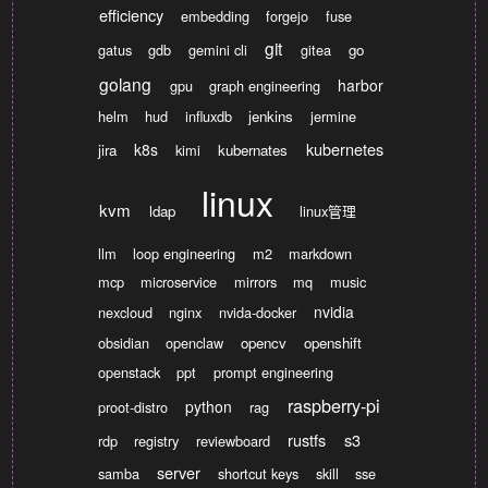
efficiency
embedding
forgejo
fuse
git
gatus
gdb
gemini cli
gitea
go
golang
harbor
gpu
graph engineering
helm
hud
influxdb
jenkins
jermine
kubernetes
k8s
jira
kimi
kubernates
linux
kvm
ldap
linux管理
llm
loop engineering
m2
markdown
mcp
microservice
mirrors
mq
music
nvidia
nexcloud
nginx
nvida-docker
obsidian
openclaw
opencv
openshift
openstack
ppt
prompt engineering
raspberry-pi
python
proot-distro
rag
rustfs
s3
rdp
registry
reviewboard
server
samba
shortcut keys
skill
sse