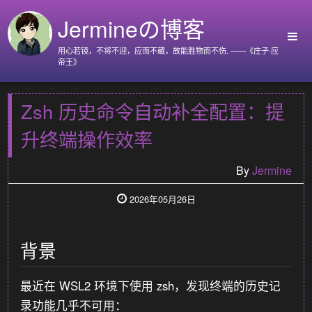
Jermineの博客
用心若镜，不将不迎，应而不藏，故能胜物而不伤. ——《庄子·应
帝王》
首页
Zsh 历史命令自动补全配置：提
Github
升终端操作效率
Go语言标准库
Nyx
By
Jermine
关于我
2026年05月26日
背景
最近在 WSL2 环境下使用 zsh，发现终端的历史记
录功能几乎不可用：