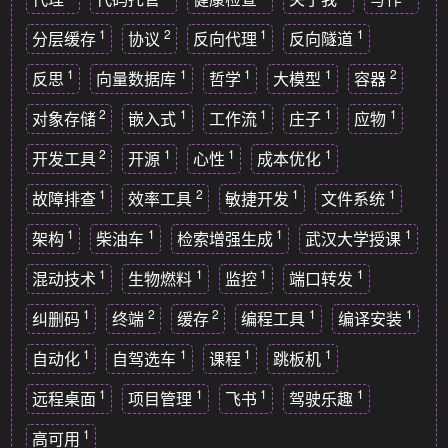
1
2
1
1
分层缓存
协议
反向代理
反向隧道
1
1
1
1
2
反思
向量数据库
哲学
大模型
容器
2
1
1
1
1
对象存储
嵌入式
工作流
庄子
应物
2
1
1
1
开发工具
开源
心性
成本优化
1
2
1
1
故障排查
效率工具
敏捷开发
文件系统
1
1
1
1
架构
柴油车
检索增强生成
武汉大学授课
1
1
1
1
混动技术
生物燃料
监控
端口转发
1
2
2
1
1
纠删码
终端
缓存
编程工具
编译安装
1
1
1
1
自动化
自驾选车
课程
跳板机
1
1
1
1
远程桌面
项目管理
飞书
驾驶乐趣
1
高可用