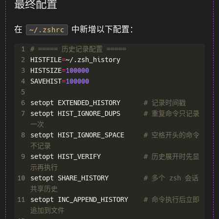
最终配置
在
中新增以下配置：
~/.zshrc
 1
# ===== 历史记录配置 =====
 2
HISTFILE
=
 3
HISTSIZE
=
100000
 4
SAVEHIST
=
100000
 5
 6
setopt EXTENDED_HISTORY      
# 记录时间戳
 7
setopt HIST_IGNORE_DUPS      
# 重复命令只记录
一次
 8
setopt HIST_IGNORE_SPACE     
# 空格开头的命令
不记录
 9
setopt HIST_VERIFY           
# 历史展开时先显
示再执行
10
setopt SHARE_HISTORY         
# 多个 zsh 会话
共享历史
11
setopt INC_APPEND_HISTORY    
# 命令执行后立即
追加到文件