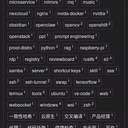
1
1
1
1
microservice
mirrors
mq
music
1
1
1
3
nexcloud
nginx
nvida-docker
nvidia
1
1
2
2
obsidian
openclaw
opencv
openshift
1
1
1
openstack
ppt
prompt engineering
1
3
1
7
proot-distro
python
rag
raspberry-pi
1
1
1
4
4
rdp
registry
reviewboard
rustfs
s3
1
4
1
1
1
samba
server
shortcut keys
skill
sse
2
2
1
3
ssh
ssh-tunnel
swap
tensorflow
1
5
1
2
1
termux
tools
ubuntu
vs-code
web
1
4
1
2
websocket
windows
wsl
zsh
1
1
1
1
一致性哈希
云原生
交叉编译
产品经理
1
1
1
1
1
代理
代码托管
健康检查
关于我
写作