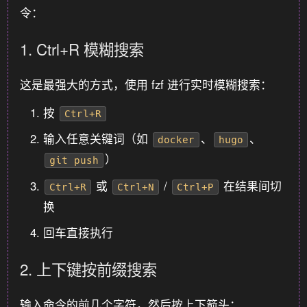
令：
1. Ctrl+R 模糊搜索
这是最强大的方式，使用 fzf 进行实时模糊搜索：
按
Ctrl+R
输入任意关键词（如
、
、
docker
hugo
）
git push
或
/
在结果间切
Ctrl+R
Ctrl+N
Ctrl+P
换
回车直接执行
2. 上下键按前缀搜索
输入命令的前几个字符，然后按上下箭头：