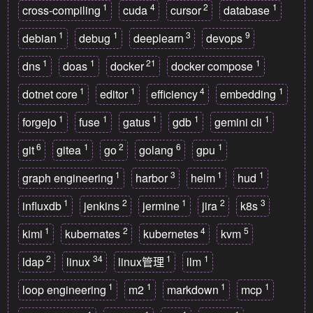
1
4
2
1
cross-compiling
cuda
cursor
database
1
1
3
9
debian
debug
deeplearn
devops
1
1
21
1
dns
doas
docker
docker compose
1
1
4
1
dotnet core
editor
efficiency
embedding
1
1
1
1
1
forgejo
fuse
gatus
gdb
gemini cli
6
1
2
6
1
git
gitea
go
golang
gpu
1
3
1
1
graph engineering
harbor
helm
hud
1
2
1
2
3
influxdb
jenkins
jermine
jira
k8s
1
2
4
5
kimi
kubernates
kubernetes
kvm
2
34
1
1
ldap
linux
linux管理
llm
1
1
1
1
loop engineering
m2
markdown
mcp